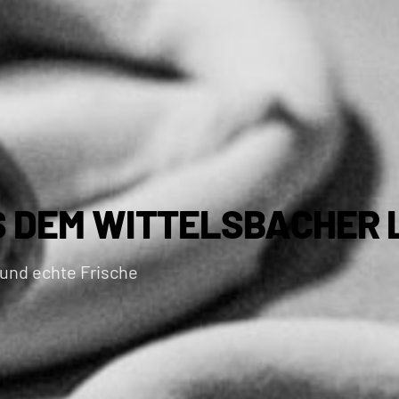
S DEM WITTELSBACHER
 und echte Frische