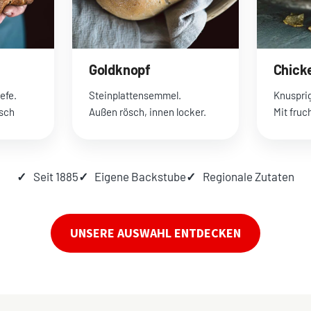
Goldknopf
Chick
efe.
Steinplattensemmel.
Knusprig
isch
Außen rösch, innen locker.
Mit fruc
Seit 1885
Eigene Backstube
Regionale Zutaten
UNSERE AUSWAHL ENTDECKEN